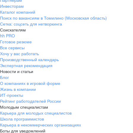
Партнерам
Инвесторам
ул. Янковского, д. 169, 7 этаж,
Каталог компаний
706 каб.
Поиск по вакансиям в Томилино (Московская область)
+7 861 205-55-57
Сетка: соцсеть для нетворкинга
pr@krd.hh.ru
Соискателям
hh PRO
Готовое резюме
Владивосток
Все сервисы
пер. Ланинский д. 4, офис 3.4
Хочу у вас работать
Производственный календарь
+7 423 202-33-28
Экспертная рекомендация
pr@dv.hh.ru
Новости и статьи
Блог
Новосибирск
О компаниях в игровой форме
Жизнь в компании
ул. Большевистская, д. 35,
ИТ-проекты
помещение 21
Рейтинг работодателей России
+7 383 207-94-64
Молодым специалистам
Карьера для молодых специалистов
pr@nsk.hh.ru
Школа программистов
Карьера в некоммерческих организациях
Минск
Боты для уведомлений