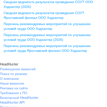
Сводная ведомость результатов проведения СОУТ ООО
ул. Комиссаржевской, д. 10,
Хэдхантер (2026)
офис 1212
Сводная ведомость результатов проведения СОУТ
+7 473 280-05-05
Ярославский филиал ООО Хэдхантер
pr@vrn.hh.ru
Перечень рекомендуемых мероприятий по улучшению
условий труда ООО Хэдхантер
Казань
Перечень рекомендуемых мероприятий по улучшению
ул. Спартаковская, д. 2А, этаж 3,
условий труда ООО Хэдхантер (2026)
помещение 15
Перечень рекомендуемых мероприятий по улучшению
условий труда Ярославский филиал ООО Хэдхантер
+7 843 212-12-50
pr@kzn.hh.ru
HeadHunter
Размещение вакансий
Екатеринбург
Поиск по резюме
ул. Боевых Дружин, стр. 20,
О компании
5 этаж, офис 505, 521
Наши вакансии
Реклама на сайте
+7 343 226-79-99
Требования к ПО
pr@ural.hh.ru
Безопасный HeadHunter
HeadHunter API
Краснодар