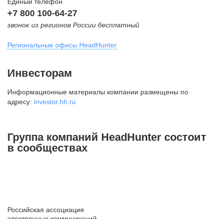
Единый телефон
+7 800 100-64-27
звонок из регионов России бесплатный
Региональные офисы HeadHunter
Москва
Инвесторам
внутригородская территория
Информационные материалы компании размещены по
Муниципальный округ Тверской,
адресу:
investor.hh.ru
2-я Брестская ул., д. 48,
помещение 25
+7 495 974-64-27
Группа компаний HeadHunter состоит
+7 495 980-64-27
в сообществах
+7 495 134-92-24
press@hh.ru
Санкт-Петербург
ул. Жуковского, д. 19, особняк
Российская ассоциация
Юргенса, 4 этаж
электронных коммуникаций