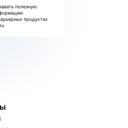
навать полезную
формацию
карьерных продуктах
ru
бы
и