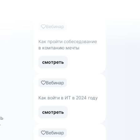
Вебинар
Как управлять ожиданиями
стейкхолдеров
смотреть
Вебинар
Как пройти собеседование
в компанию мечты
смотреть
Вебинар
сь
т
Как войти в ИТ в 2024 году