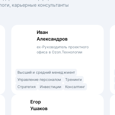
логи, карьерные консультанты
Иван
Александров
ex-Руководитель проектного
офиса в Ozon.Технологии
Профессиональный управленец,
Высший и средний менеджмент
преподаватель и консультант. Использую
Управление персоналом
Тренинги
продуктовый подход (market/product fit)
Стратегия
Инвестиции
Консалтинг
в найме. Знаю ожидания рекрутеров,
нанимающих менеджеров и владельцев
Егор
компаний. • Выстраиваю сторителлинг
Ушаков
в резюме и самопрезентации для раскрытия
вашей профессиональной личности •