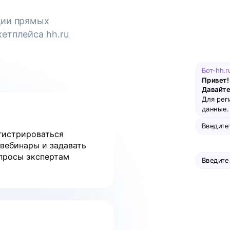
ции прямых
етплейса hh.ru
Бот-hh.r
Привет! 
Давайте
Для рег
данные. 
Введите
гистрироваться
 вебинары и задавать
просы экспертам
Введите