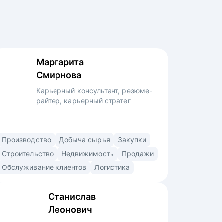
Маргарита
Смирнова
Карьерный консультант, резюме-
райтер, карьерный стратег
Карьерный консультант со специализацией
Производство
Добыча сырья
Закупки
в строительстве, производстве,
Строительство
Недвижимость
Продажи
промышленности, промышленной
Обслуживание клиентов
Логистика
безопасности, добыче сырья, продажах,
снабжении, закупках, логистике,
Станислав
образовании, HR. • Помогла
Леонович
с трудоустройством топ-менеджерам,
руководителям и экспертам в крупные