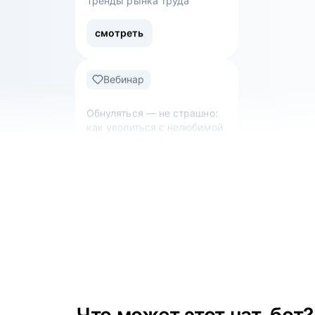
Вебинар
Обнуляться — не страшно:
как уволиться с нелюбимой
работы и перейти в новую
сферу
смотреть
Вебинар
Что такое work-life balance
для творческого человека:
как успевать развиваться
и не выгорать?
смотреть