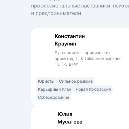
профессиональные наставники, психо
и предприниматели
Константин
Краулин
Руководитель юридических
проектов, IT & Telecom-компания
ТОП-5 в РФ
6 лет успешного опыта в юридическом
Юристы
Сильное резюме
департаменте в 4-х компаниях.
Карьерный план
Новая профессия
Специализируюсь на IT более 3 лет. Прошёл
Собеседование
путь от второкурсника-стажера
в юридическом консалтинге до руководителя
Юлия
проектов в крупнейшей IT&телеком-
Мусатова
компании.