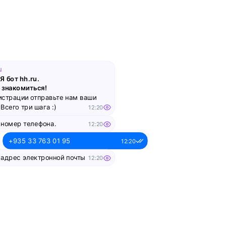
Вебинар
Что такое work-life balance
для творческого человека:
как успевать развиваться
и не выгорать?
u
Я бот hh.ru.
смотреть
 знакомиться!
истрации отправьте нам ваши
Всего три шага :)
12:20
Вебинар
 номер телефона.
12:20
Как управлять ожиданиями
+935 33 763 01 95
12:20
стейкхолдеров
 адрес электронной почты
12:20
смотреть
alesya-pochta@ya.ru.
12:20
Вебинар