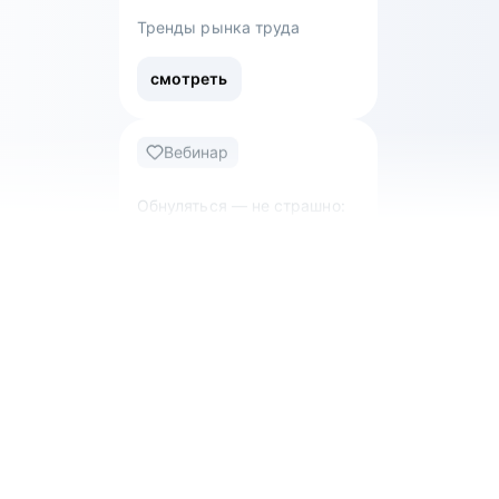
смотреть
Вебинар
Тренды рынка труда
смотреть
Вебинар
Обнуляться — не страшно:
как уволиться с нелюбимой
работы и перейти в новую
сферу
смотреть