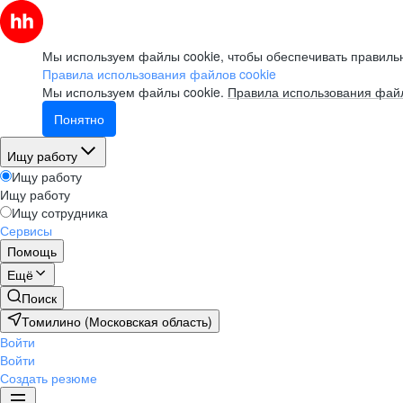
Вебинар
Что такое work-life balance
Мы используем файлы cookie, чтобы обеспечивать правильн
для творческого человека:
Правила использования файлов cookie
как успевать развиваться
Мы используем файлы cookie.
Правила использования файл
и не выгорать?
Понятно
смотреть
Ищу работу
Ищу работу
Ищу работу
Вебинар
Ищу сотрудника
Сервисы
Как управлять ожиданиями
Помощь
стейкхолдеров
Ещё
Поиск
смотреть
Томилино (Московская область)
Войти
Войти
Вебинар
Создать резюме