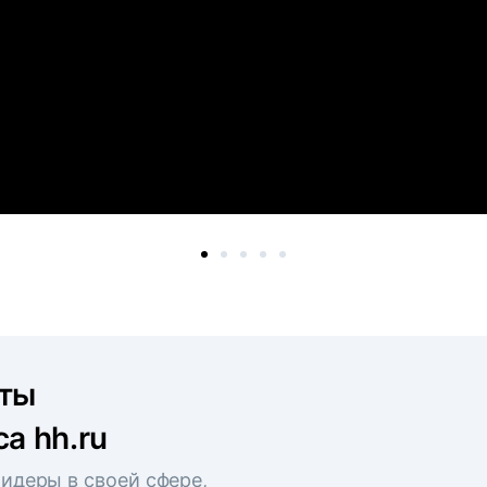
рты
а hh.ru
идеры в своей сфере,