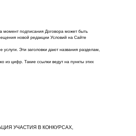
 на момент подписания Договора может быть
мещения новой редакции Условий на Сайте
 услуги. Эти заголовки дают названия разделам,
о из цифр. Такие ссылки ведут на пункты этих
антер», ИНН 7718620740, адрес: 125047,
одская территория Муниципальный округ
я улица, дом 48, помещ. 25
ых резюме с предложениями Соискателей
АЦИЯ УЧАСТИЯ В КОНКУРСАХ,
тра контактной информации Соискателя
тор сайтов: hh.ru, talantix.ru и других
 из Типов регистраций.
луг