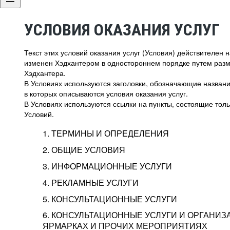
УСЛОВИЯ ОКАЗАНИЯ УСЛУГ
Текст этих условий оказания услуг (Условия) действителен
изменен Хэдхантером в одностороннем порядке путем раз
Хэдхантера.
В Условиях используются заголовки, обозначающие название
в которых описываются условия оказания услуг.
В Условиях используются ссылки на пункты, состоящие тольк
Условий.
1. ТЕРМИНЫ И ОПРЕДЕЛЕНИЯ
2. ОБЩИЕ УСЛОВИЯ
3. ИНФОРМАЦИОННЫЕ УСЛУГИ
1.1. Хэдхантер, или
Хэдхантер, ООО «Хэдх
4. РЕКЛАМНЫЕ УСЛУГИ
HeadHunter, или
г. Москва, внутригор
2.1. Типы и статусы регистрации
5. КОНСУЛЬТАЦИОННЫЕ УСЛУГИ
Исполнитель
Тверской,
2-я
Брестска
Типы регистрации
3.1. Предоставление доступа к базе данн
2.2. Активация услуг
6. КОНСУЛЬТАЦИОННЫЕ УСЛУГИ И ОРГАНИЗ
о трудоустройстве с возможностью просмо
Описание и активация
ЯРМАРКАХ И ПРОЧИХ МЕРОПРИЯТИЯХ
Хэдхантер — администра
2.1.1. Заказчику может быть присвоен один
4.0. Общие условия оказания рекламных ус