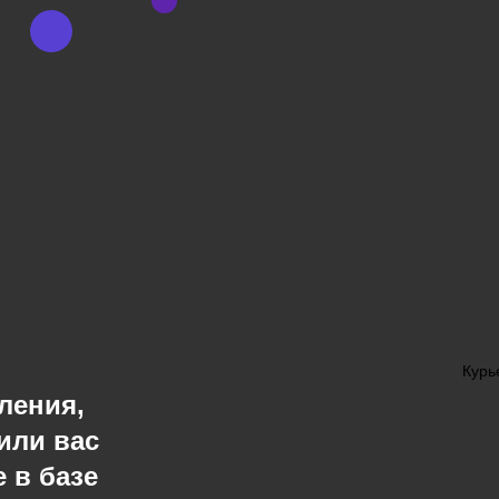
Курь
ления,
или вас
 в базе