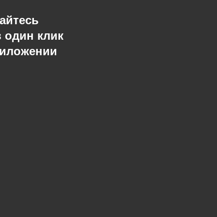
айтесь
в один клик
риложении