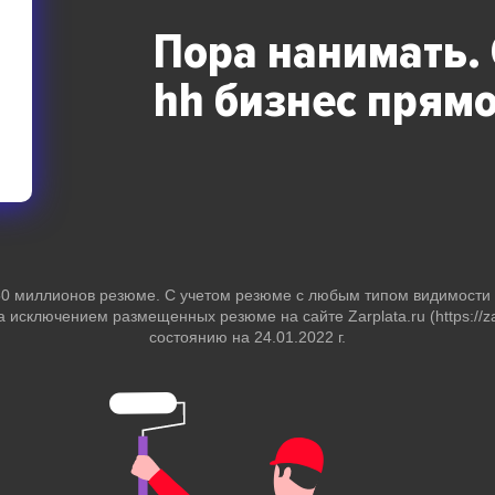
Пора нанимать.
hh бизнес
прямо
 50 миллионов резюме. С учетом резюме с любым типом видимост
за исключением размещенных резюме на сайте Zarplata.ru (https://zar
состоянию на 24.01.2022 г.