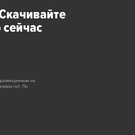
 Скачивайте
 сейчас
и размещенным на
plata.ru/). По