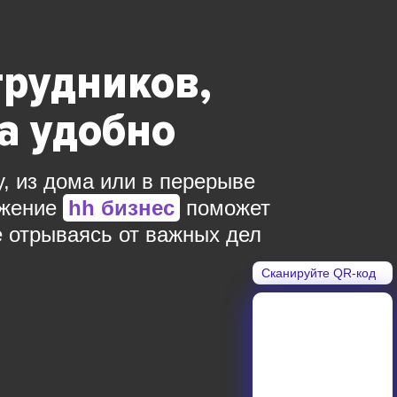
трудников,
да удобно
у, из дома или в перерыве
ожение
hh бизнес
поможет
е отрываясь от важных дел
Сканируйте QR-код