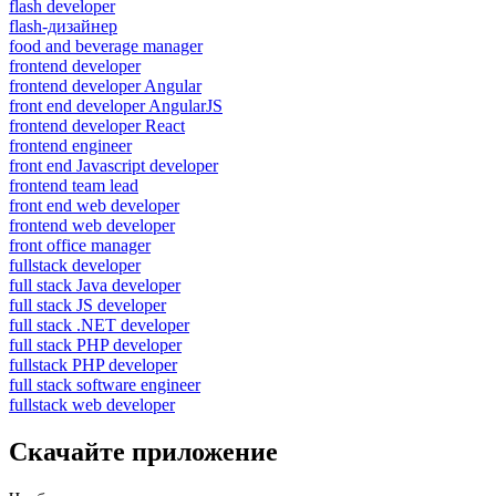
flash developer
flash-дизайнер
food and beverage manager
frontend developer
frontend developer Angular
front end developer AngularJS
frontend developer React
frontend engineer
front end Javascript developer
frontend team lead
front end web developer
frontend web developer
front office manager
fullstack developer
full stack Java developer
full stack JS developer
full stack .NET developer
full stack PHP developer
fullstack PHP developer
full stack software engineer
fullstack web developer
Скачайте приложение